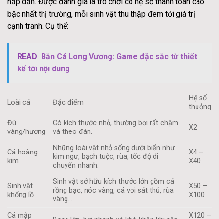
hấp dẫn. Được đánh giá là trò chơi có hệ số thanh toán cao
bậc nhất thị trường, mỗi sinh vật thu thập đem tới giá trị
cạnh tranh. Cụ thể:
READ
Bắn Cá Long Vương: Game đặc sắc từ thiết
kế tới nội dung
Hệ số
Loài cá
Đặc điểm
thưởng
Đù
Có kích thước nhỏ, thường bơi rất chậm
X2
vàng/hương
và theo đàn.
Những loài vật nhỏ sống dưới biển như
Cá hoàng
X4 –
kim ngư, bạch tuộc, rùa, tốc độ di
kim
X40
chuyển nhanh.
Sinh vật sở hữu kích thước lớn gồm cá
Sinh vật
X50 –
rồng bạc, nóc vàng, cá voi sát thủ, rùa
khổng lồ
X100
vàng….
Cá mập
X120 –