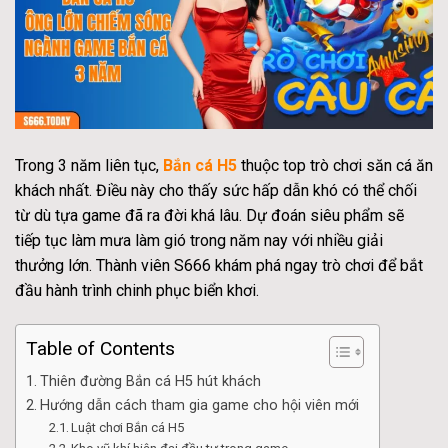
Trong 3 năm liên tục,
Bắn cá H5
thuộc top trò chơi săn cá ăn
khách nhất. Điều này cho thấy sức hấp dẫn khó có thể chối
từ dù tựa game đã ra đời khá lâu. Dự đoán siêu phẩm sẽ
tiếp tục làm mưa làm gió trong năm nay với nhiều giải
thưởng lớn. Thành viên S666 khám phá ngay trò chơi để bắt
đầu hành trình chinh phục biển khơi.
Table of Contents
Thiên đường Bắn cá H5 hút khách
Hướng dẫn cách tham gia game cho hội viên mới
Luật chơi Bắn cá H5