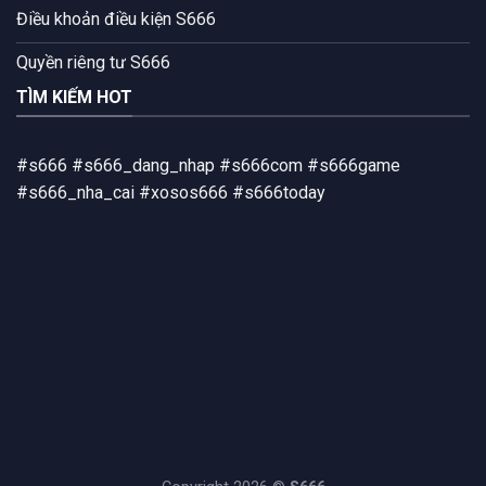
Điều khoản điều kiện S666
Quyền riêng tư S666
TÌM KIẾM HOT
#s666 #s666_dang_nhap #s666com #s666game
#s666_nha_cai #xosos666 #s666today