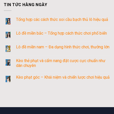
TIN TỨC HÀNG NGÀY
Tổng hợp các cách thức soi cầu bạch thủ lô hiệu quả
Lô đề miền bắc – Tổng hợp cách thức chơi phổ biến
Lô đề miền nam – Đa dạng hình thức chơi, thưởng lớn
Kèo thẻ phạt và cẩm nang đặt cược cực chuẩn như
dân chuyên
Kèo phạt góc – Khái niệm và chiến lược chơi hiệu quả