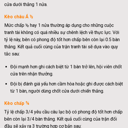
cửa dưới thắng 1 nửa.
Kèo châu Á ½
Mức chấp ½ hay 1 nửa thường áp dụng cho những cuộc
tranh tài không có quá nhiều sự chênh lệch về thực lực. Với
tỷ lệ này, bên có phong độ tốt hơn chấp bên còn lại 0.5 bàn
thắng. Kết quả cuối cùng của trận tranh tài sẽ dựa vào quy
tắc sau:
Đội mạnh hơn ghi cách biệt từ 1 bàn trở lên, hội viên chốt
cửa trên nhận thưởng.
Đội bị đánh giá yếu hơn cầm hòa hoặc ghi được cách biệt
từ 1 bàn, người dùng chốt cửa dưới chiến thắng.
Kèo chấp ¾
Tỷ lệ chấp 3/4 yêu cầu câu lạc bộ có phong độ tốt hơn chấp
bên còn lại 3/4 bàn thắng. Kết quả cuối cùng của trận đối
đầu sẽ xảy ra 3 trường hợp cơ bản sau: