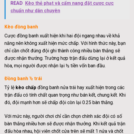
READ
Kèo thẻ phạt và cẩm nang đặt cược cực
chuẩn như dân chuyên
Kèo đồng banh
Cược đồng banh xuất hiện khi hai đội ngang nhau về khả
năng nên không xuất hiện mức chấp. Với hình thức này, bạn
chỉ cần chốt đúng đội ghi thành công nhiều bàn thắng sẽ
được nhận thưởng. Trường hợp trận đấu dừng lại ở kết quả
hòa, mọi người được nhận lại ½ tiền vốn ban đầu.
Đồng banh ½ trái
Tỷ lệ
kèo chấp
đồng banh nửa trái hay xuất hiện trong các
trận đấu có tính chất quan trọng như bán kết, chung kết. Khi
đó, đội mạnh hơn sẽ chấp đội còn lại 0.25 bàn thắng.
Với mức này, người chơi chỉ cần chọn chính xác đội có số
bàn thắng nhiều hơn sẽ được nhận thưởng. Khi kết quả trận
đấu hòa nhau, hội viên chốt cửa trên sẽ mất 1 nửa và chốt