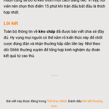
muộn cũng sẽ bỏ lỡ kèo thơm một cách đáng tiếc. Vì vậy, hội
viên nên chọn thời điểm 15 phút khi trận đấu bắt đầu là thích
hợp nhất.
Lời kết
Toàn bộ thông tin về
kèo chấp
đã
được bài viết chia sẻ đầy
đủ. Hy vọng mọi người có thể nắm rõ kiến thức này để chốt
cược đúng đắn và nhận thưởng hấp dẫn liền tay. Nhớ theo
dõi S666 thường xuyên để tổng hợp kinh nghiệm dự đoán
kết quả từ cao thủ.
Bài viết này được đăng trong
Thể thao S666
. Đánh dấu
liên kết thường
trực
.