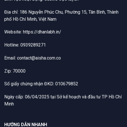
Địa chỉ:
186 Nguyễn Phúc Chu, Phường 15, Tân Bình, Thành
phố Hồ Chí Minh, Việt Nam
Website:
https://dhanlabh.in/
Hotline:
0939289271
Email:
contact@aisha.com.co
Zip: 70000
Số giấy chứng nhận ĐKD: 010679852
Ngày cấp: 06/04/2025 tại Sở kế hoạch và đầu tư TP Hồ Chí
Minh
HƯỚNG DẪN NHANH