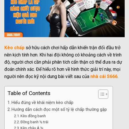
Kèo chấp
sở hữu cách chơi hấp dẫn khiến trận đối đầu trở
nên kịch tính hơn. Khi hai đội không có khoảng cách về trình
độ, người chơi cần phải phân tích cẩn thận có thể đưa ra dự
đoán chính xác. Để hiểu rõ hơn về hình thức giải trí này, mọi
người nên đọc kỹ nội dung bài viết sau của
nhà cái S666
.
Table of Contents
Hiểu đúng về khái niệm kèo chấp
Hướng dẫn cách đọc một số tỷ lệ chấp thường gặp
Kèo đồng banh
Đồng banh ½ trái
Kèo châu Á ½