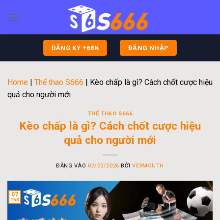
Bỏ
qua
nội
dung
ĐĂNG KÝ +68K
ĐĂNG NHẬP
Home
|
Thể thao S666
|
Kèo chấp là gì? Cách chốt cược hiệu
quả cho người mới
THỂ THAO S666
Kèo chấp là gì? Cách chốt cược hiệu
quả cho người mới
ĐĂNG VÀO
07/03/2026
BỞI
VERMOUTH
07
Th3