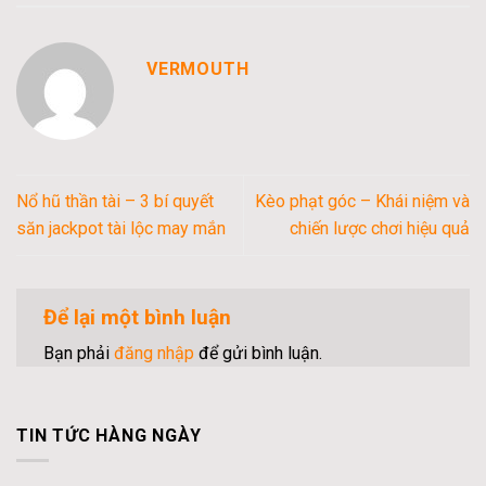
VERMOUTH
Nổ hũ thần tài – 3 bí quyết
Kèo phạt góc – Khái niệm và
săn jackpot tài lộc may mắn
chiến lược chơi hiệu quả
Để lại một bình luận
Bạn phải
đăng nhập
để gửi bình luận.
TIN TỨC HÀNG NGÀY